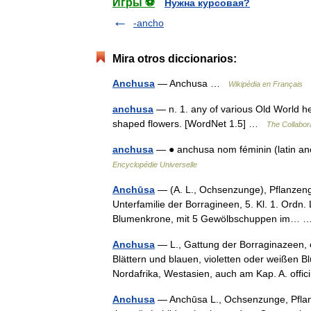
Игры ⚽
Нужна курсовая?
-ancho
Mira otros diccionarios:
Anchusa
— Anchusa …
Wikipédia en Français
anchusa
— n. 1. any of various Old World h
shaped flowers. [WordNet 1.5] …
The Collabora
anchusa
— ● anchusa nom féminin (latin an
Encyclopédie Universelle
Anchūsa
— (A. L., Ochsenzunge), Pflanzenga
Unterfamilie der Borragineen, 5. Kl. 1. Ordn. L
Blumenkrone, mit 5 Gewölbschuppen im…
Anchusa
— L., Gattung der Borraginazeen, 
Blättern und blauen, violetten oder weißen Bl
Nordafrika, Westasien, auch am Kap. A. offi
Anchusa
— Anchūsa L., Ochsenzunge, Pflanze