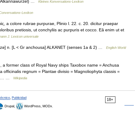
(s. Alkannawurzel) …
Kleines Konversations-Lexikon
Conversations-Lexikon
a colore rubrae purpurae, Plinio l. 22. c. 20. dicitur praepar
oloribus pretiosis, ut conchyliis ac purpuris et cocco. Eâ enim ut et
ann J. Lexicon universale
͞o′zə] n. [L < Gr anchousa] ALKANET (senses 1a & 2) …
English World
, a former class of Royal Navy ships Taxobox name = Anchusa
officinalis regnum = Plantae divisio = Magnoliophyta classis =
ia =… …
Wikipedia
técnico
,
Publicidad
18+
Drupal,
WordPress, MODx.