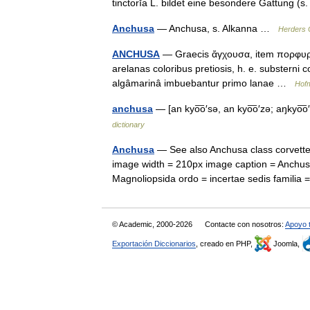
tinctorĭa L. bildet eine besondere Gattung 
Anchusa
— Anchusa, s. Alkanna …
Herders 
ANCHUSA
— Graecis ἄγχουσα, item πορφυρὶς, 
arelanas coloribus pretiosis, h. e. substerni c
algâmarinâ imbuebantur primo lanae …
Hofm
anchusa
— [an kyo͞o′sə, an kyo͞o′zə; aŋkyo
dictionary
Anchusa
— See also Anchusa class corvette
image width = 210px image caption = Anchusa 
Magnoliopsida ordo = incertae sedis famil
© Academic, 2000-2026
Contacte con nosotros:
Apoyo 
Exportación Diccionarios
, creado en PHP,
Joomla,