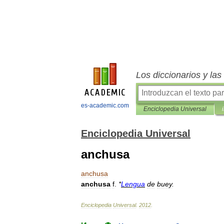
Los diccionarios y la
es-academic.com
Enciclopedia Universal
Enciclopedia Universal
anchusa
anchusa
anchusa
f
.
*
Lengua
de
buey
.
Enciclopedia
Universal
.
2012
.