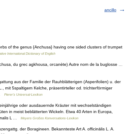
ancillo
erbs of the genus {Anchusa} having one sided clusters of trumpet
tive International Dictionary of English
chusa, du grec agkhousa, orcanète) Autre nom de la buglosse …
ttung aus der Familie der Rauhblätterigen (Asperifolien) u. der
., mit 5spaltigem Kelche, präsentirteller od. trichterförmiger
 …
Pierer's Universal-Lexikon
einjährige oder ausdauernde Kräuter mit wechselständigen
üten in meist beblätterten Wickeln. Etwa 40 Arten in Europa,
cinalis L …
Meyers Großes Konversations-Lexikon
ngattg. der Boragineen. Bekannteste Art A. officinālis L. A.